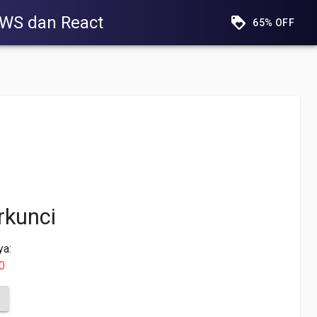
AWS dan React
65% OFF
rkunci
ya:
0